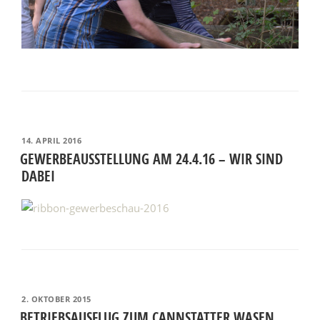
VERÖFFENTLICHT
14. APRIL 2016
AM
GEWERBEAUSSTELLUNG AM 24.4.16 – WIR SIND
DABEI
VERÖFFENTLICHT
2. OKTOBER 2015
AM
BETRIEBSAUSFLUG ZUM CANNSTATTER WASEN