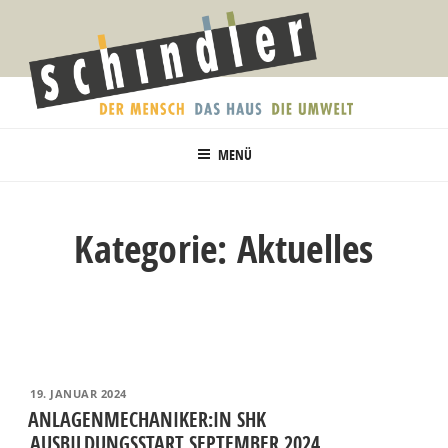
Zum
Inhalt
springen
SCHINDLER
Heizung. Sanitär. Solar.
ANLAGENTECHNIK
MENÜ
Kategorie:
Aktuelles
VERÖFFENTLICHT
19. JANUAR 2024
AM
ANLAGENMECHANIKER:IN SHK
AUSBILDUNGSSTART SEPTEMBER 2024