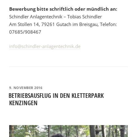
Bewerbung bitte schriftlich oder mündlich an:
Schindler Anlagentechnik – Tobias Schindler
Am Stollen 14, 79261 Gutach im Breisgau, Telefon:
07685/908467
info@schindler-anlagentechnik.de
VERÖFFENTLICHT
9. NOVEMBER 2016
AM
BETRIEBSAUSFLUG IN DEN KLETTERPARK
KENZINGEN