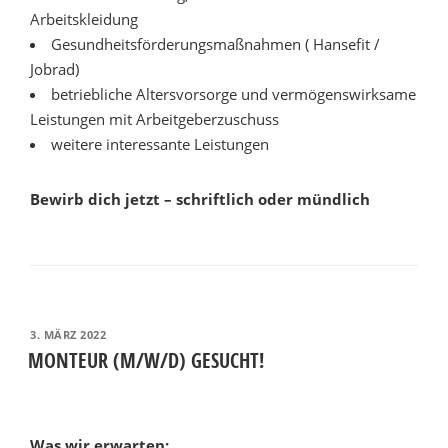
Arbeitskleidung
Gesundheitsförderungsmaßnahmen ( Hansefit /
Jobrad)
betrieb­liche Alters­vorsorge und vermögens­wirk­same
Leistungen mit Arbeitgeberzuschuss
weitere inte­ressante Leis­tungen
Bewirb dich jetzt – schriftlich oder mündlich
VERÖFFENTLICHT
3. MÄRZ 2022
AM
MONTEUR (M/W/D) GESUCHT!
Was wir erwarten: