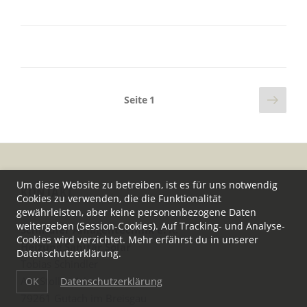
SEITENNUMMERIERUNG
Näch
Seite
1
DER
Seite
BEITRÄGE
Um diese Website zu betreiben, ist es für uns notwendig
KONTAKT
Cookies zu verwenden, die die Funktionalität
gewährleisten, aber keine personenbezogene Daten
weitergeben (Session-Cookies). Auf Tracking- und Analyse-
Schindler Anlagentechnik e. K.
Cookies wird verzichtet. Mehr erfährst du in unserer
Heizung Sanitär Solar
Datenschutzerklärung.
Tobias Schindler
Am Stollen 14
OK
Datenschutzerklärung
79261 Gutach im Breisgau