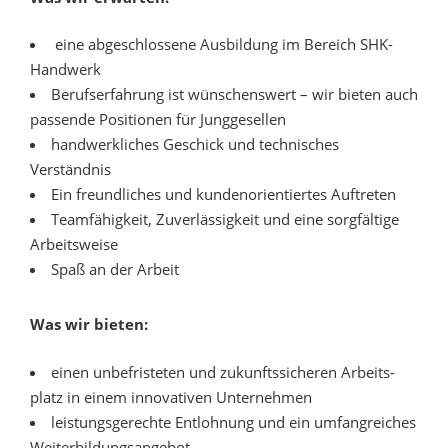
eine abgeschlossene Ausbildung im Bereich SHK-
Handwerk
Berufserfahrung ist wünschenswert – wir bieten auch
passende Positionen für Junggesellen
hand­werk­liches Geschick und tech­nisches
Verständnis
Ein freundliches und kundenorientiertes Auftreten
Teamfähigkeit, Zuverlässigkeit und eine sorgfältige
Arbeitsweise
Spaß an der Arbeit
Was wir bieten:
einen un­befris­teten und zukunfts­sicheren Arbeits­
platz in einem inno­vativen Unter­nehmen
leistungsgerechte Entlohnung und ein umfang­reiches
Weiter­bil­dungs­angebot